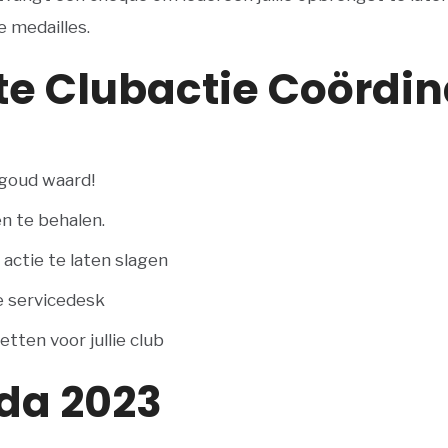
 medailles.
ote Clubactie Coördi
 goud waard!
n te behalen.
e actie te laten slagen
e servicedesk
tten voor jullie club
da 2023