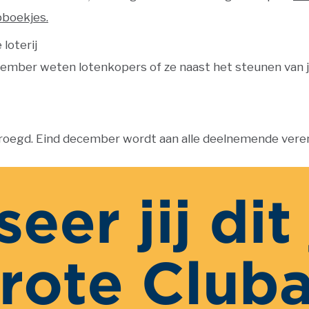
pboekjes.
loterij
vember
weten lotenkopers of ze naast het steunen van jull
vroegd. Eind december wordt aan alle deelnemende vere