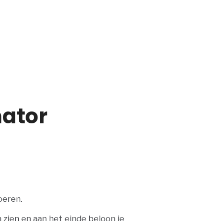
nator
oeren.
 zien en aan het einde beloon je