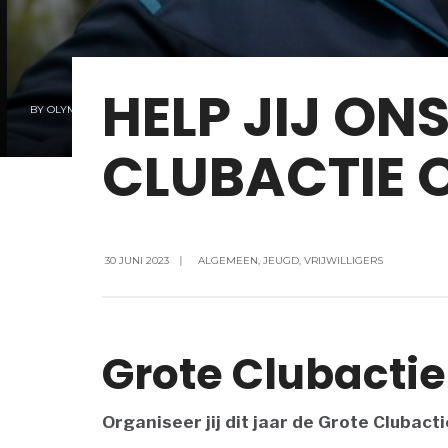
HELP JIJ ON
BY
OLYMPIA
CLUBACTIE 
30 JUNI 2023
|
ALGEMEEN
,
JEUGD
,
VRIJWILLIGERS
Grote Clubactie
Organiseer jij dit jaar de Grote Clubact