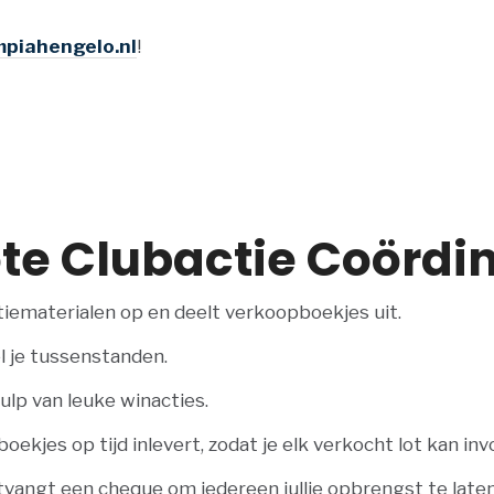
mpiahengelo.nl
!
ote Clubactie Coördi
otiematerialen op en deelt verkoopboekjes uit.
l je tussenstanden.
lp van leuke winacties.
ekjes op tijd inlevert, zodat je elk verkocht lot kan inv
ontvangt een cheque om iedereen jullie opbrengst te laten