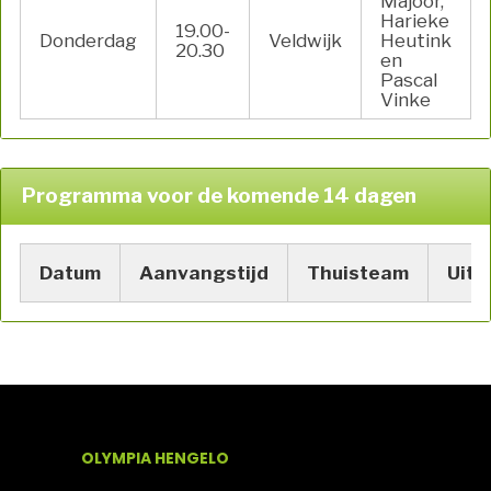
Majoor,
Harieke
19.00-
Donderdag
Veldwijk
Heutink
20.30
en
Pascal
Vinke
Programma voor de komende 14 dagen
Datum
Aanvangstijd
Thuisteam
Uitt
OLYMPIA HENGELO