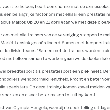
b voort te helpen, heeft een chemie met de damesselect
 is een belangrijke factor om met elkaar een prestatie n
” aldus Majoor. Op 20 en 21 april gaan we met deze ploeg
ar om met alle trainers van de vereniging stappen te ma
Mariët Lensink gecoördineerd. Samen met keeperstrain
nd de divisie teams. “Samen met de trainers worden trai
goed met elkaar samen te werken gaan we de doelen halen
wel breedtesport als prestatiesport een plek heeft. De
handballers wendbaarheid, lenigheid, kracht en beter vo
or alle speelsters. Op deze training komen zowel meiden 
n sporten en elkaar beter maken tot uiting komt.
t van Olympia Hengelo, waarbij de doelstelling uitdagend 