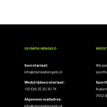
OLYMPIA HENGELO
WEDST
Secretariaat:
Wij sp
info@olympiahengelo.nl
sportha
Wedstrijdsecretariaat:
Sporth
+31 (0)6 25 30 30 74
Kuiper
7552 B
Algemeen mailadres:
info@olympiahengelo.nl