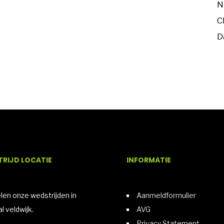
N
C
D
RIJD LOCATIE
INFORMATIE
elen onze wedstrijden in
Aanmeldformulier
l veldwijk.
AVG
Privacy Statement