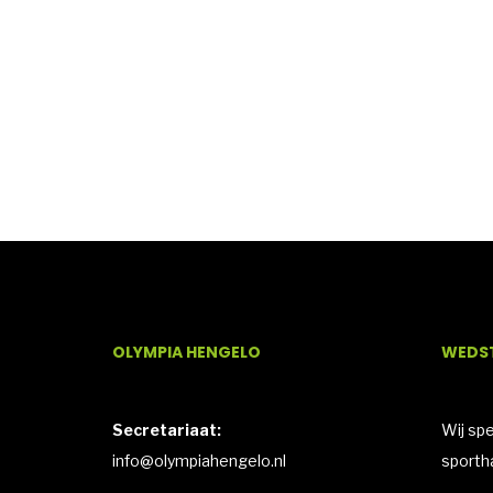
OLYMPIA HENGELO
WEDST
Secretariaat:
Wij sp
info@olympiahengelo.nl
sportha