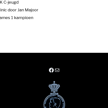
K C-jeugd
linic door Jan Majoor
ames 1 kampioen
Facebook
E-mail