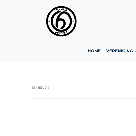
HOME
VERENIGING
CLUB NEWS
BY
DDOEVE
16 MEI 2017
|