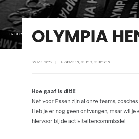
OLYMPIA HE
BY
OLYMPIA
27 MEI 2023
|
ALGEMEEN
,
JEUGD
,
SENIOREN
Hoe gaaf is dit!!!
Net voor Pasen zijn al onze teams, coache
Heb je er nog geen ontvangen, maar wil je 
hiervoor bij de activiteitencommissie!