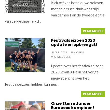
Kick off van het nieuwe seizoen
BY
OLYMPIA
met de eerste thuiswedstrijd
van dames 1 en de tweede editie
van de kledingmarkt!
...
READ MORE
Festivalseizoen 2023
update en opbrengst!
17 JULI 2023
|
SENIOREN
,
VRIJWILLIGERS
BY
OLYMPIA
Update over het festivalseizoen
2023! Zoals jullie in het vorige
nieuwsbericht over het
festivalseizoen hebben kunnen
...
READ MORE
Onze Sterre Jansen
Europees kampioen!