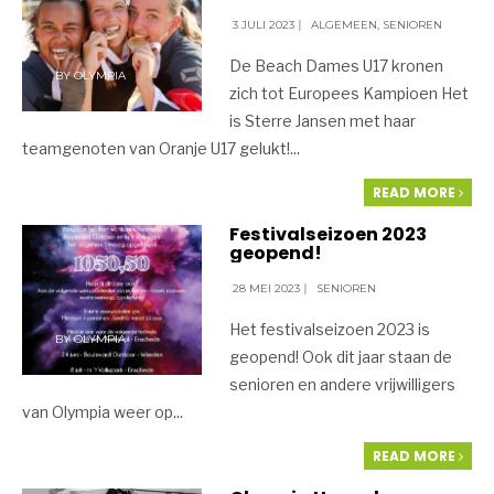
3 JULI 2023
|
ALGEMEEN
,
SENIOREN
De Beach Dames U17 kronen
BY
OLYMPIA
zich tot Europees Kampioen Het
is Sterre Jansen met haar
teamgenoten van Oranje U17 gelukt!
...
READ MORE
Festivalseizoen 2023
geopend!
28 MEI 2023
|
SENIOREN
Het festivalseizoen 2023 is
BY
OLYMPIA
geopend! Ook dit jaar staan de
senioren en andere vrijwilligers
van Olympia weer op
...
READ MORE