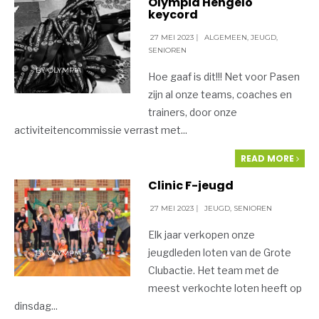
Olympia Hengelo
keycord
27 MEI 2023
|
ALGEMEEN
,
JEUGD
,
SENIOREN
BY
OLYMPIA
Hoe gaaf is dit!!! Net voor Pasen
zijn al onze teams, coaches en
trainers, door onze
activiteitencommissie verrast met
...
READ MORE
Clinic F-jeugd
27 MEI 2023
|
JEUGD
,
SENIOREN
Elk jaar verkopen onze
jeugdleden loten van de Grote
BY
OLYMPIA
Clubactie. Het team met de
meest verkochte loten heeft op
dinsdag
...